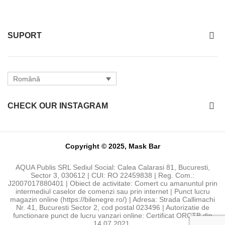
SUPORT
Română
CHECK OUR INSTAGRAM
Copyright © 2025, Mask Bar
AQUA Publis SRL Sediul Social: Calea Calarasi 81, Bucuresti,
Sector 3, 030612 | CUI: RO 22459838 | Reg. Com.:
J2007017880401 | Obiect de activitate: Comert cu amanuntul prin
intermediul caselor de comenzi sau prin internet | Punct lucru
magazin online (https://bilenegre.ro/) | Adresa: Strada Callimachi
Nr. 41, Bucuresti Sector 2, cod postal 023496 | Autorizatie de
functionare punct de lucru vanzari online: Certificat ORCTB din
14.07.2021.