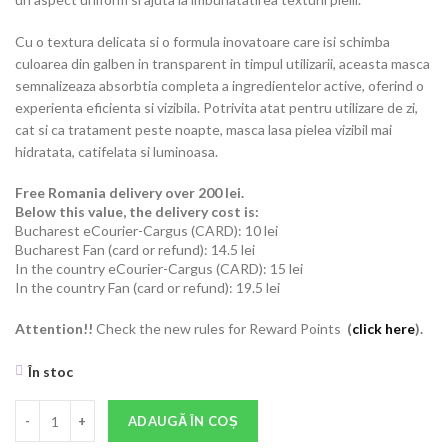
Cu o textura delicata si o formula inovatoare care isi schimba
culoarea din galben in transparent in timpul utilizarii, aceasta masca
semnalizeaza absorbtia completa a ingredientelor active, oferind o
experienta eficienta si vizibila. Potrivita atat pentru utilizare de zi,
cat si ca tratament peste noapte, masca lasa pielea vizibil mai
hidratata, catifelata si luminoasa.
Free Romania delivery over 200 lei.
Below this value, the delivery cost is:
Bucharest eCourier-Cargus (CARD): 10 lei
Bucharest Fan (card or refund): 14.5 lei
In the country eCourier-Cargus (CARD): 15 lei
In the country Fan (card or refund): 19.5 lei
Attention!!
Check the new rules for Reward Points
(
click he
re
).
În stoc
Cantitate Masca faciala iluminatoare cu Acid Kojic si Turmenic, Brigh
ADAUGĂ ÎN COȘ