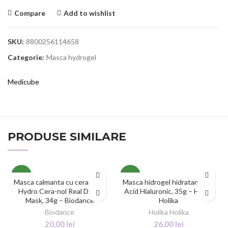
Compare
Add to wishlist
SKU:
8800256114658
Categorie:
Masca hydrogel
Medicube
PRODUSE SIMILARE
NEW
NEW
Masca calmanta cu ceramide,
Masca hidrogel hidratanta cu
Hydro Cera-nol Real Deep
Acid Hialuronic, 35g – Holika
Mask, 34g – Biodance
Holika
Biodance
Holika Holika
20,00
lei
26,00
lei