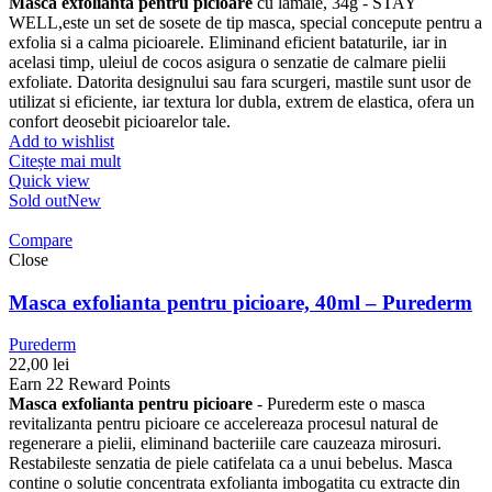
Masca exfolianta pentru picioare
cu lamaie, 34g - STAY
WELL,este un set de sosete de tip masca, special concepute pentru a
exfolia si a calma picioarele. Eliminand eficient bataturile, iar in
acelasi timp, uleiul de cocos asigura o senzatie de calmare pielii
exfoliate. Datorita designului sau fara scurgeri, mastile sunt usor de
utilizat si eficiente, iar textura lor dubla, extrem de elastica, ofera un
confort deosebit picioarelor tale.
Add to wishlist
Citește mai mult
Quick view
Sold out
New
Compare
Close
Masca exfolianta pentru picioare, 40ml – Purederm
Purederm
22,00
lei
Earn 22 Reward Points
Masca exfolianta pentru picioare
- Purederm este o masca
revitalizanta pentru picioare ce accelereaza procesul natural de
regenerare a pielii, eliminand bacteriile care cauzeaza mirosuri.
Restabileste senzatia de piele catifelata ca a unui bebelus. Masca
contine o solutie concentrata exfolianta imbogatita cu extracte din