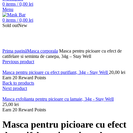
0
items
/
0,00
lei
Menu
0
items
/
0,00
lei
Sold out
New
Click to enlarge
Prima pagină
Masca corporala
Masca pentru picioare cu efect de
catifelare si seminta de canepa, 34g – Stay Well
Previous product
Masca pentru picioare cu efect purifiant, 34g - Stay Well
20,00
lei
Earn 20 Reward Points
Back to products
Next product
Masca exfolianta pentru picioare cu lamaie, 34g - Stay Well
25,00
lei
Earn 20 Reward Points
Masca pentru picioare cu efect