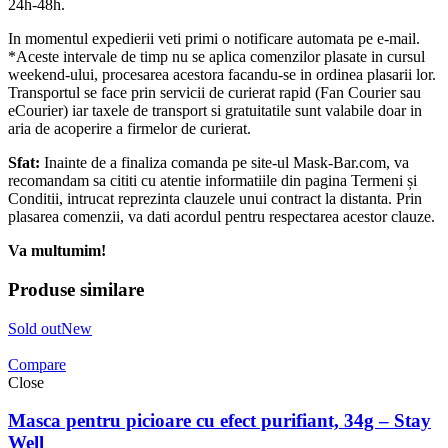
24h-48h.
In momentul expedierii veti primi o notificare automata pe e-mail.
*Aceste intervale de timp nu se aplica comenzilor plasate in cursul
weekend-ului, procesarea acestora facandu-se in ordinea plasarii lor.
Transportul se face prin servicii de curierat rapid (Fan Courier sau
eCourier) iar taxele de transport si gratuitatile sunt valabile doar in
aria de acoperire a firmelor de curierat.
Sfat:
Inainte de a finaliza comanda pe site-ul Mask-Bar.com, va
recomandam sa cititi cu atentie informatiile din pagina Termeni și
Conditii, intrucat reprezinta clauzele unui contract la distanta. Prin
plasarea comenzii, va dati acordul pentru respectarea acestor clauze.
Va multumim!
Produse similare
Sold out
New
Compare
Close
Masca pentru picioare cu efect purifiant, 34g – Stay
Well