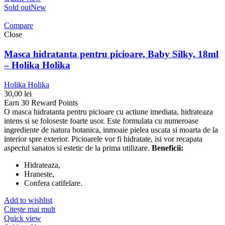
Sold out
New
Compare
Close
Masca hidratanta pentru picioare, Baby Silky, 18ml
– Holika Holika
Holika Holika
30,00
lei
Earn 30 Reward Points
O masca hidratanta pentru picioare cu actiune imediata, hidrateaza
intens si se foloseste foarte usor. Este formulata cu numeroase
ingrediente de natura botanica, inmoaie pielea uscata si moarta de la
interior spre exterior. Picioarele vor fi hidratate, isi vor recapata
aspectul sanatos si estetic de la prima utilizare.
Beneficii:
Hidrateaza,
Hraneste,
Confera catifelare.
Add to wishlist
Citește mai mult
Quick view