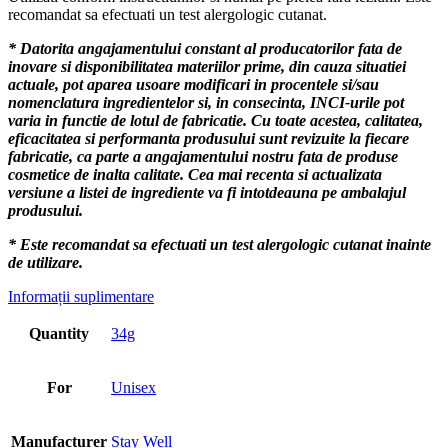
recomandat sa efectuati un test alergologic cutanat.
* Datorita angajamentului constant al producatorilor fata de
inovare si disponibilitatea materiilor prime, din cauza situatiei
actuale, pot aparea usoare modificari in procentele si/sau
nomenclatura ingredientelor si, in consecinta, INCI-urile pot
varia in functie de lotul de fabricatie. Cu toate acestea, calitatea,
eficacitatea si performanta produsului sunt revizuite la fiecare
fabricatie, ca parte a angajamentului nostru fata de produse
cosmetice de inalta calitate. Cea mai recenta si actualizata
versiune a listei de ingrediente va fi intotdeauna pe ambalajul
produsului.
* Este recomandat sa efectuati un test alergologic cutanat inainte
de utilizare.
Informații suplimentare
Quantity
34g
For
Unisex
Manufacturer
Stay Well