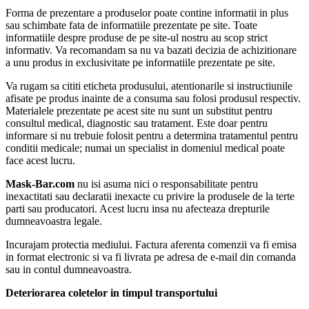
Forma de prezentare a produselor poate contine informatii in plus
sau schimbate fata de informatiile prezentate pe site. Toate
informatiile despre produse de pe site-ul nostru au scop strict
informativ. Va recomandam sa nu va bazati decizia de achizitionare
a unu produs in exclusivitate pe informatiile prezentate pe site.
Va rugam sa cititi eticheta produsului, atentionarile si instructiunile
afisate pe produs inainte de a consuma sau folosi produsul respectiv.
Materialele prezentate pe acest site nu sunt un substitut pentru
consultul medical, diagnostic sau tratament. Este doar pentru
informare si nu trebuie folosit pentru a determina tratamentul pentru
conditii medicale; numai un specialist in domeniul medical poate
face acest lucru.
Mask-Bar.com
nu isi asuma nici o responsabilitate pentru
inexactitati sau declaratii inexacte cu privire la produsele de la terte
parti sau producatori. Acest lucru insa nu afecteaza drepturile
dumneavoastra legale.
Incurajam protectia mediului. Factura aferenta comenzii va fi emisa
in format electronic si va fi livrata pe adresa de e-mail din comanda
sau in contul dumneavoastra.
Deteriorarea coletelor in timpul transportului