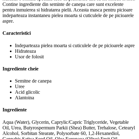
Contine ingrediente din seminte de canepa care sunt excelente
pentru inmuierea si hidratarea pielii. Aceasta masca pentru picioare
indeparteaza instantaneu pielea moarta si cuticulele de pe picioarele
aspre.
Caracteristici
Indeparteaza pielea moarta si cuticulele de pe picioarele aspre
Hidrateaza
Usor de folosit
Ingrediente cheie
Semitne de canepa
Uree
Acid glicolic
Alantoina
Ingrediente
Aqua (Water), Glycerin, Caprylic/Capric Triglyceride, Vegetable
Oil, Urea, Butyrospermum Parkii (Shea) Butter, Trehalose, Cetearyl
Alcohol, Sorbitan Stearate, Polysorbate 60, 1,2-Hexanediol,
Cannabis Sativa Seed Oil, Olea Europaea (Olive) Fruit Oil,