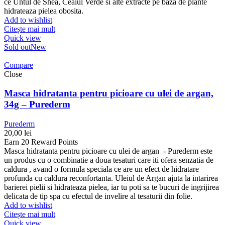
ce Untul de Shea, Ceaiul Verde si alte extracte pe baza de plante
hidrateaza pielea obosita.
Add to wishlist
Citește mai mult
Quick view
Sold out
New
Compare
Close
Masca hidratanta pentru picioare cu ulei de argan,
34g – Purederm
Purederm
20,00
lei
Earn 20 Reward Points
Masca hidratanta pentru picioare cu ulei de argan - Purederm este
un produs cu o combinatie a doua tesaturi care iti ofera senzatia de
caldura , avand o formula speciala ce are un efect de hidratare
profunda cu caldura reconfortanta. Uleiul de Argan ajuta la intarirea
barierei pielii si hidrateaza pielea, iar tu poti sa te bucuri de ingrijirea
delicata de tip spa cu efectul de invelire al tesaturii din folie.
Add to wishlist
Citește mai mult
Quick view