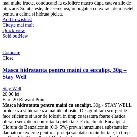
mai multe fructe, conducand la exfoliere macro dupa cateva zile de
utilizare. Solutia este, de asemenea, imbogatita cu extract de musetel
pentru a calma si hidrata pielea.
Add to wishlist
Citește mai mult
Quick view
Sold out
New
Compare
Close
Masca hidratanta pentru maini cu eucalipt, 30g –
Stay Well
Stay Well
20,00
lei
Earn 20 Reward Points
Masca hidratanta pentru maini cu eucalipt
, 30g - STAY WELL
protejeaza si hidrateaza mainile obosite. Designul fara scurgeri le
face eficiente si usor de folosit, in timp ce tesatura foarte elastica
ofera o senzatie reconfortanta pielii tale. Extractul de Eucalipt si
Clorura de Benzalconiu (0,045%) previn intruziunea substantelor
daunatoare externe pentru a proteja sanatatea mainilor tale, in timp