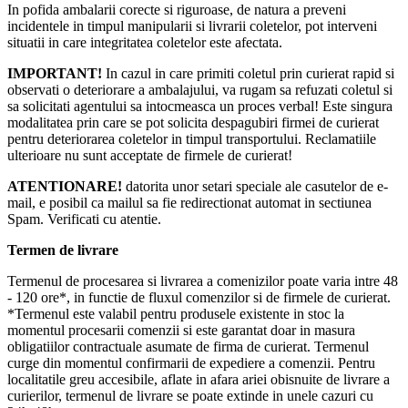
In pofida ambalarii corecte si riguroase, de natura a preveni
incidentele in timpul manipularii si livrarii coletelor, pot interveni
situatii in care integritatea coletelor este afectata.
IMPORTANT!
In cazul in care primiti coletul prin curierat rapid si
observati o deteriorare a ambalajului, va rugam sa refuzati coletul si
sa solicitati agentului sa intocmeasca un proces verbal! Este singura
modalitatea prin care se pot solicita despagubiri firmei de curierat
pentru deteriorarea coletelor in timpul transportului. Reclamatiile
ulterioare nu sunt acceptate de firmele de curierat!​
ATENTIONARE!
datorita unor setari speciale ale casutelor de e-
mail, e posibil ca mailul sa fie redirectionat automat in sectiunea
Spam. Verificati cu atentie.
Termen de livrare
Termenul de procesarea si livrarea a comenizilor poate varia intre 48
- 120 ore*, in functie de fluxul comenzilor si de firmele de curierat.
*Termenul este valabil pentru produsele existente in stoc la
momentul procesarii comenzii si este garantat doar in masura
obligatiilor contractuale asumate de firma de curierat. Termenul
curge din momentul confirmarii de expediere a comenzii. Pentru
localitatile greu accesibile, aflate in afara ariei obisnuite de livrare a
curierilor, termenul de livrare se poate extinde in unele cazuri cu