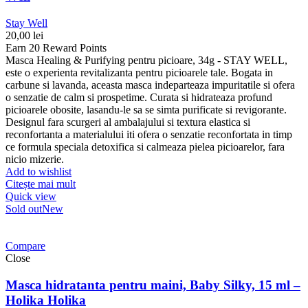
Stay Well
20,00
lei
Earn 20 Reward Points
Masca Healing & Purifying pentru picioare, 34g - STAY WELL,
este o experienta revitalizanta pentru picioarele tale. Bogata in
carbune si lavanda, aceasta masca indeparteaza impuritatile si ofera
o senzatie de calm si prospetime. Curata si hidrateaza profund
picioarele obosite, lasandu-le sa se simta purificate si revigorante.
Designul fara scurgeri al ambalajului si textura elastica si
reconfortanta a materialului iti ofera o senzatie reconfortata in timp
ce formula speciala detoxifica si calmeaza pielea picioarelor, fara
nicio mizerie.
Add to wishlist
Citește mai mult
Quick view
Sold out
New
Compare
Close
Masca hidratanta pentru maini, Baby Silky, 15 ml –
Holika Holika