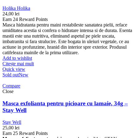
Holika Holika
24,00
lei
Earn 24 Reward Points
Masca hidratanta pentru maini restabileste sanatatea pielii, reface
umiditatea acestia si confera o hidratare intensa si de durata. Esenta
mastii este una nutritiva, eliminand aspetul pe piele uscata,
imbatranita si fara stralucire. Este bogata in uleiuri vegetale, ce au
actiune in profunzime, hranid din interior spre exterior. Produsul
catifeleaza mainile de la prima utilizare.
Add to wishlist
Citește mai mult
Quick view
Sold out
New
Compare
Close
Masca exfolianta pentru picioare cu lamaie, 34g –
Stay Well
Stay Well
25,00
lei
Earn 25 Reward Points