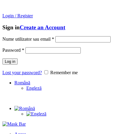
Mask Bar
- An online store with
unique brands
from
South
Korea!
Login / Register
Sign in
Create an Account
Nume utilizator sau email
*
Password
*
Log in
Lost your password?
Remember me
Română
Engleză
Unique brands
from
South Korea!