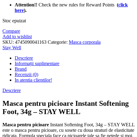
Attention!!
Check the new rules for Reward Points
(
click
he
re
).
Stoc epuizat
Compare
Add to wishlist
SKU:
4745090041163
Categorie:
Masca corporala
Stay Well
Descriere
Informații suplimentare
Brand
Recenzii (0)
In atentia clientilor!
Descriere
Masca pentru picioare Instant Softening
Foot, 34g – STAY WELL
Masca pentru picioare
Instant Softening Foot, 34g – STAY WELL
este o masca pentru picioare, cu sosete cu doua straturi de elasticitate
ridicata. Formula speciala face ca picioarele tale sa fie netede si moi.