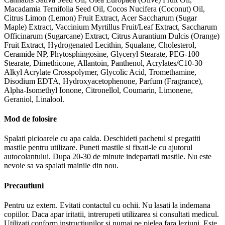
Macadamia Ternifolia Seed Oil, Cocos Nucifera (Coconut) Oil,
Citrus Limon (Lemon) Fruit Extract, Acer Saccharum (Sugar
Maple) Extract, Vaccinium Myrtillus Fruit/Leaf Extract, Saccharum
Officinarum (Sugarcane) Extract, Citrus Aurantium Dulcis (Orange)
Fruit Extract, Hydrogenated Lecithin, Squalane, Cholesterol,
Ceramide NP, Phytosphingosine, Glyceryl Stearate, PEG-100
Stearate, Dimethicone, Allantoin, Panthenol, Acrylates/C10-30
Alkyl Acrylate Crosspolymer, Glycolic Acid, Tromethamine,
Disodium EDTA, Hydroxyacetophenone, Parfum (Fragrance),
Alpha-Isomethyl Ionone, Citronellol, Coumarin, Limonene,
Geraniol, Linalool.
Mod de folosire
Spalati picioarele cu apa calda. Deschideti pachetul si pregatiti
mastile pentru utilizare. Puneti mastile si fixati-le cu ajutorul
autocolantului. Dupa 20-30 de minute indepartati mastile. Nu este
nevoie sa va spalati mainile din nou.
Precautiuni
Pentru uz extern. Evitati contactul cu ochii. Nu lasati la indemana
copiilor. Daca apar iritatii, intrerupeti utilizarea si consultati medicul.
Utilizati conform instructiunilor si numai pe pielea fara leziuni. Este