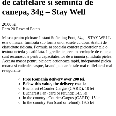
de catifelare si seminta de
canepa, 34g – Stay Well
20,00
lei
Earn 20 Reward Points
Masca pentru picioare Instant Softening Foot, 34g – STAY WELL
este o masca furnizata sub forma unor sosete cu doua straturi de
elasticitate ridicata. Formula sa speciala confera picioarelor tale o
textura neteda și catifelata. Ingrediente precum semințele de canepa
sunt recunoscute pentru capacitatea lor de a inmuia și hidrata pielea.
Aceasta masca pentru picioare actioneaza rapid, indepartand pielea
moarta și cuticulele aspre, lasand picioarele tale mai catifelate si mai
revigorante.
Free Romania delivery over 200 lei.
Below this value, the delivery cost is:
Bucharest eCourier-Cargus (CARD): 10 lei
Bucharest Fan (card or refund): 14.5 lei
In the country eCourier-Cargus (CARD): 15 lei
In the country Fan (card or refund): 19.5 lei