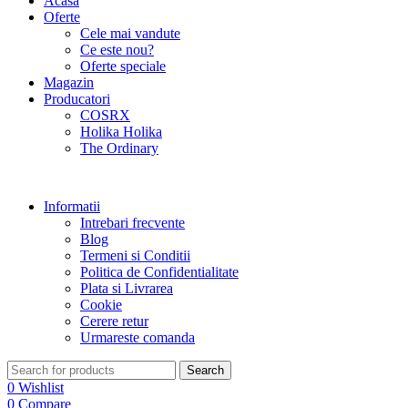
Acasa
Oferte
Cele mai vandute
Ce este nou?
Oferte speciale
Magazin
Producatori
COSRX
Holika Holika
The Ordinary
Informatii
Intrebari frecvente
Blog
Termeni si Conditii
Politica de Confidentialitate
Plata si Livrarea
Cookie
Cerere retur
Urmareste comanda
Search
0
Wishlist
0
Compare