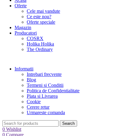
Acasa
Oferte
Cele mai vandute
Ce este nou?
Oferte speciale
Magazin
Producatori
COSRX
Holika Holika
The Ordinary
Informatii
Intrebari frecvente
Blog
Termeni si Conditii
Politica de Confidentialitate
Plata si Livrarea
Cookie
Cerere retur
Urmareste comanda
Search
0
Wishlist
0
Compare