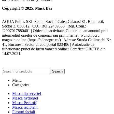
Copyright © 2025, Mask Bar
AQUA Publis SRL Sediul Social: Calea Calarasi 81, Bucuresti,
Sector 3, 030612 | CUI: RO 22459838 | Reg. Com.:
J2007017880401 | Obiect de activitate: Comert cu amanuntul prin
intermediul caselor de comenzi sau prin internet | Punct lucru
magazin online (https://bilenegre.ro/) | Adresa: Strada Callimachi Nr.
41, Bucuresti Sector 2, cod postal 023496 | Autorizatie de
functionare punct de lucru vanzari online: Certificat ORCTB din
14.07.2021.
Search
Menu
Categories
Masca tip servetel
Masca hydrogel
Masca Peel-off
Masca recipient
Plasturi faciali