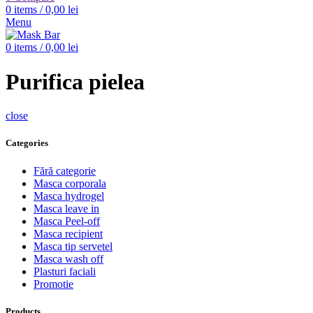
0
items
/
0,00
lei
Menu
0
items
/
0,00
lei
Purifica pielea
close
Categories
Fără categorie
Masca corporala
Masca hydrogel
Masca leave in
Masca Peel-off
Masca recipient
Masca tip servetel
Masca wash off
Plasturi faciali
Promotie
Products