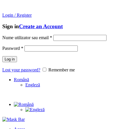
Mask Bar
- An online store with
unique brands
from
South
Korea!
Login / Register
Sign in
Create an Account
Nume utilizator sau email
*
Password
*
Log in
Lost your password?
Remember me
Română
Engleză
Unique brands
from
South Korea!