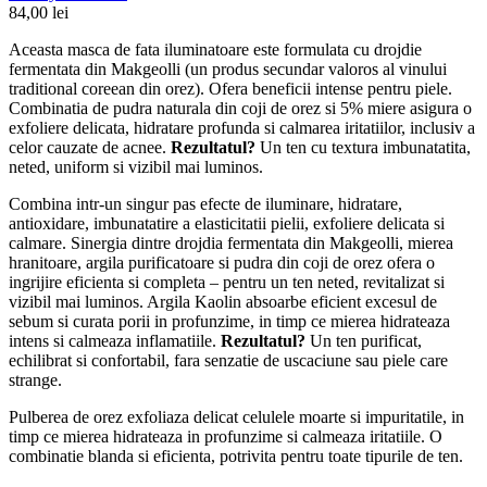
84,00
lei
Aceasta masca de fata iluminatoare este formulata cu drojdie
fermentata din Makgeolli (un produs secundar valoros al vinului
traditional coreean din orez). Ofera beneficii intense pentru piele.
Combinatia de pudra naturala din coji de orez si 5% miere asigura o
exfoliere delicata, hidratare profunda si calmarea iritatiilor, inclusiv a
celor cauzate de acnee.
Rezultatul?
Un ten cu textura imbunatatita,
neted, uniform si vizibil mai luminos.
Combina intr-un singur pas efecte de iluminare, hidratare,
antioxidare, imbunatatire a elasticitatii pielii, exfoliere delicata si
calmare. Sinergia dintre drojdia fermentata din Makgeolli, mierea
hranitoare, argila purificatoare si pudra din coji de orez ofera o
ingrijire eficienta si completa – pentru un ten neted, revitalizat si
vizibil mai luminos. Argila Kaolin absoarbe eficient excesul de
sebum si curata porii in profunzime, in timp ce mierea hidrateaza
intens si calmeaza inflamatiile.
Rezultatul?
Un ten purificat,
echilibrat si confortabil, fara senzatie de uscaciune sau piele care
strange.
Pulberea de orez exfoliaza delicat celulele moarte si impuritatile, in
timp ce mierea hidrateaza in profunzime si calmeaza iritatiile. O
combinatie blanda si eficienta, potrivita pentru toate tipurile de ten.