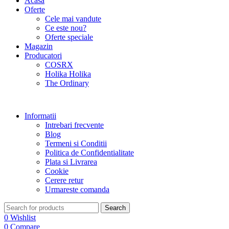
Acasa
Oferte
Cele mai vandute
Ce este nou?
Oferte speciale
Magazin
Producatori
COSRX
Holika Holika
The Ordinary
Informatii
Intrebari frecvente
Blog
Termeni si Conditii
Politica de Confidentialitate
Plata si Livrarea
Cookie
Cerere retur
Urmareste comanda
Search
0
Wishlist
0
Compare