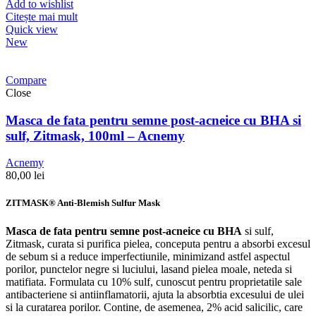
Add to wishlist
Citește mai mult
Quick view
New
Compare
Close
Masca de fata pentru semne post-acneice cu BHA si
sulf, Zitmask, 100ml – Acnemy
Acnemy
80,00
lei
ZITMASK® Anti-Blemish Sulfur Mask
Masca de fata pentru semne post-acneice cu BHA
si sulf,
Zitmask, curata si purifica pielea, conceputa pentru a absorbi excesul
de sebum si a reduce imperfectiunile, minimizand astfel aspectul
porilor, punctelor negre si luciului, lasand pielea moale, neteda si
matifiata. Formulata cu 10% sulf, cunoscut pentru proprietatile sale
antibacteriene si antiinflamatorii, ajuta la absorbtia excesului de ulei
si la curatarea porilor. Contine, de asemenea, 2% acid salicilic, care