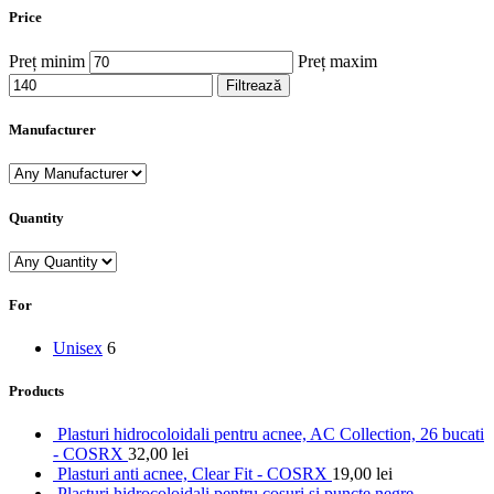
Price
Preț minim
Preț maxim
Filtrează
Manufacturer
Quantity
For
Unisex
6
Products
Plasturi hidrocoloidali pentru acnee, AC Collection, 26 bucati
- COSRX
32,00
lei
Plasturi anti acnee, Clear Fit - COSRX
19,00
lei
Plasturi hidrocoloidali pentru cosuri si puncte negre -