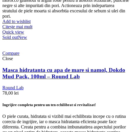
morocco ghassoul si argila rosie pentru a absorbi rezidurile, punctele
negre si alte impuritati din pori. Actioneaza prin indepartarea
stratului de piele moarta si absorbtia excesului de sebum si ulei din
pori.
Add to wishlist
Citește mai mult
Quick view
Sold out
New
Compare
Close
Masca hidratanta cu apa de mare si namol, Dokdo
Mud Pack, 100ml – Round Lab
Round Lab
78,00
lei
Ingrijire completa pentru un ten echilibrat si revitalizat!
O piele curata, hidratata si vizibil mai echilibrata incepe cu o rutina
corecta de ingrijire, iar o masca hidratanta eficienta poate face
diferenta. Creata pentru a combina imbunatatirea aspectului porilor