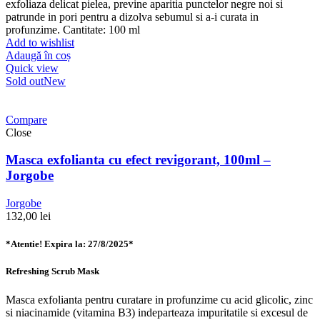
exfoliaza delicat pielea, previne aparitia punctelor negre noi si
patrunde in pori pentru a dizolva sebumul si a-i curata in
profunzime. Cantitate: 100 ml
Add to wishlist
Adaugă în coș
Quick view
Sold out
New
Compare
Close
Masca exfolianta cu efect revigorant, 100ml –
Jorgobe
Jorgobe
132,00
lei
*Atentie! Expira la: 27/8/2025*
Refreshing Scrub Mask
Masca exfolianta pentru curatare in profunzime cu acid glicolic, zinc
si niacinamide (vitamina B3) indeparteaza impuritatile si excesul de