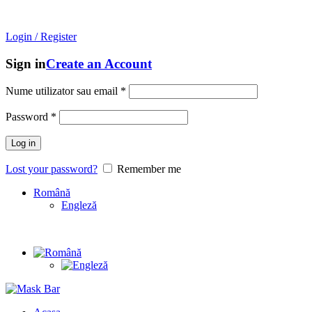
Mask Bar
- An online store with
unique brands
from
South
Korea!
Login / Register
Sign in
Create an Account
Nume utilizator sau email
*
Password
*
Log in
Lost your password?
Remember me
Română
Engleză
Unique brands
from
South Korea!