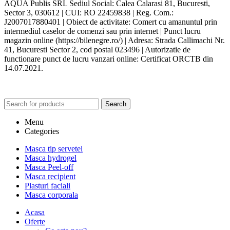
AQUA Publis SRL Sediul Social: Calea Calarasi 81, Bucuresti,
Sector 3, 030612 | CUI: RO 22459838 | Reg. Com.:
J2007017880401 | Obiect de activitate: Comert cu amanuntul prin
intermediul caselor de comenzi sau prin internet | Punct lucru
magazin online (https://bilenegre.ro/) | Adresa: Strada Callimachi Nr.
41, Bucuresti Sector 2, cod postal 023496 | Autorizatie de
functionare punct de lucru vanzari online: Certificat ORCTB din
14.07.2021.
Search
Menu
Categories
Masca tip servetel
Masca hydrogel
Masca Peel-off
Masca recipient
Plasturi faciali
Masca corporala
Acasa
Oferte