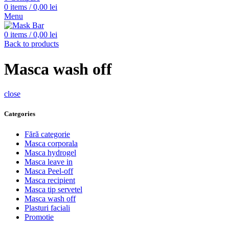
0
items
/
0,00
lei
Menu
0
items
/
0,00
lei
Back to products
Masca wash off
close
Categories
Fără categorie
Masca corporala
Masca hydrogel
Masca leave in
Masca Peel-off
Masca recipient
Masca tip servetel
Masca wash off
Plasturi faciali
Promotie