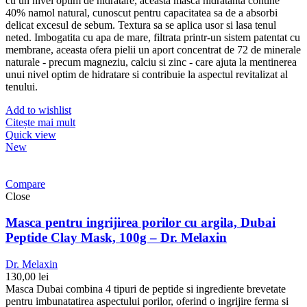
cu un nivel optim de hidratare, aceasta masca hidratanta contine
40% namol natural, cunoscut pentru capacitatea sa de a absorbi
delicat excesul de sebum. Textura sa se aplica usor si lasa tenul
neted. Imbogatita cu apa de mare, filtrata printr-un sistem patentat cu
membrane, aceasta ofera pielii un aport concentrat de 72 de minerale
naturale - precum magneziu, calciu si zinc - care ajuta la mentinerea
unui nivel optim de hidratare si contribuie la aspectul revitalizat al
tenului.
Add to wishlist
Citește mai mult
Quick view
New
Compare
Close
Masca pentru ingrijirea porilor cu argila, Dubai
Peptide Clay Mask, 100g – Dr. Melaxin
Dr. Melaxin
130,00
lei
Masca Dubai combina 4 tipuri de peptide si ingrediente brevetate
pentru imbunatatirea aspectului porilor, oferind o ingrijire ferma si