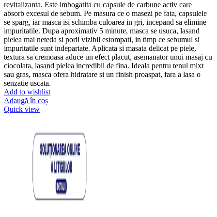
revitalizanta. Este imbogatita cu capsule de carbune activ care
absorb excesul de sebum. Pe masura ce o masezi pe fata, capsulele
se sparg, iar masca isi schimba culoarea in gri, incepand sa elimine
impuritatile. Dupa aproximativ 5 minute, masca se usuca, lasand
pielea mai neteda si porii vizibil estompati, in timp ce sebumul si
impuritatile sunt indepartate. Aplicata si masata delicat pe piele,
textura sa cremoasa aduce un efect placut, asemanator unui masaj cu
ciocolata, lasand pielea incredibil de fina. Ideala pentru tenul mixt
sau gras, masca ofera hidratare si un finish proaspat, fara a lasa o
senzatie uscata.
Add to wishlist
Adaugă în coș
Quick view