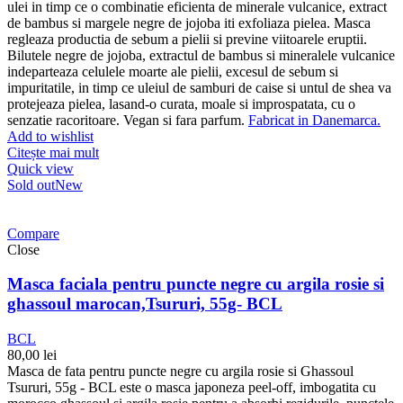
ulei in timp ce o combinatie eficienta de minerale vulcanice, extract
de bambus si margele negre de jojoba iti exfoliaza pielea. Masca
regleaza productia de sebum a pielii si previne viitoarele eruptii.
Bilutele negre de jojoba, extractul de bambus si mineralele vulcanice
indeparteaza celulele moarte ale pielii, excesul de sebum si
impuritatile, in timp ce uleiul de samburi de caise si untul de shea va
protejeaza pielea, lasand-o curata, moale si improspatata, cu o
senzatie racoritoare. Vegan si fara parfum.
Fabricat in Danemarca.
Add to wishlist
Citește mai mult
Quick view
Sold out
New
Compare
Close
Masca faciala pentru puncte negre cu argila rosie si
ghassoul marocan,Tsururi, 55g- BCL
BCL
80,00
lei
Masca de fata pentru puncte negre cu argila rosie si Ghassoul
Tsururi, 55g - BCL este o masca japoneza peel-off, imbogatita cu