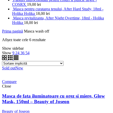
COSRX
19,00
lei
Masca pentru curatarea tenului, After Hard Study, 18ml -
Holika Holika
18,00
lei
Masca revitalizanta, After Night Overtime, 18ml - Holika
Holika
18,00
lei
Prima pagină
Masca wash off
Afișez toate cele 6 rezultate
Show sidebar
Show
9
24
36
54
Sold out
New
Compare
Close
Masca de fata iluminatoare cu orez si miere, Glow
Mask, 150ml – Beauty of Joseon
Beauty of Joseon