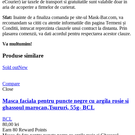
eCourier) iar taxele de transport si gratuitatile sunt valabile doar in
aria de acoperire a firmelor de curierat.
Sfat:
Inainte de a finaliza comanda pe site-ul Mask-Bar.com, va
recomandam sa cititi cu atentie informatiile din pagina Termeni și
Conditii, intrucat reprezinta clauzele unui contract la distanta. Prin
plasarea comenzii, va dati acordul pentru respectarea acestor clauze.
Va multumim!
Produse similare
Sold out
New
Compare
Close
Masca faciala pentru puncte negre cu argila rosie si
ghassoul marocan,Tsururi, 55g- BCL
BCL
80,00
lei
Earn 80 Reward Points