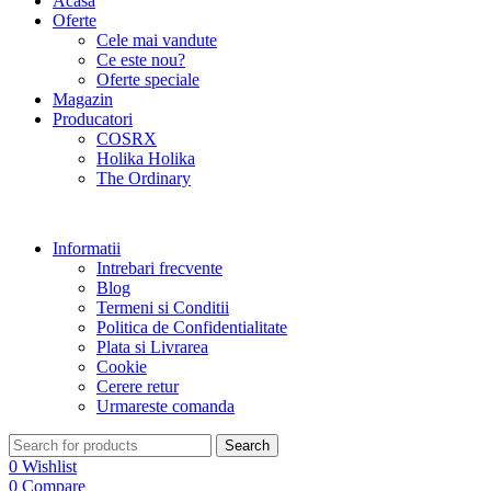
Acasa
Oferte
Cele mai vandute
Ce este nou?
Oferte speciale
Magazin
Producatori
COSRX
Holika Holika
The Ordinary
Informatii
Intrebari frecvente
Blog
Termeni si Conditii
Politica de Confidentialitate
Plata si Livrarea
Cookie
Cerere retur
Urmareste comanda
Search
0
Wishlist
0
Compare