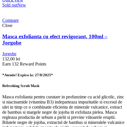
Sold out
New
Compare
Close
Masca exfolianta cu efect revigorant, 100ml –
Jorgobe
Jorgobe
132,00
lei
Earn 132 Reward Points
*Atentie! Expira la: 27/8/2025*
Refreshing Scrub Mask
Masca exfolianta pentru curatare in profunzime cu acid glicolic, zinc
si niacinamide (vitamina B3) indeparteaza impuritatile si excesul de
ulei in timp ce o combinatie eficienta de minerale vulcanice, extract
de bambus si margele negre de jojoba iti exfoliaza pielea. Masca
regleaza productia de sebum a pielii si previne viitoarele eruptii.
Bilutele negre de jojoba, extractul de bambus si mineralele vulcanice