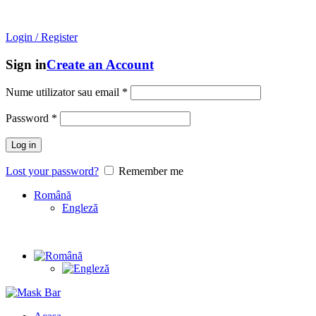
Mask Bar
- An online store with
unique brands
from
South
Korea!
Login / Register
Sign in
Create an Account
Nume utilizator sau email
*
Password
*
Log in
Lost your password?
Remember me
Română
Engleză
Unique brands
from
South Korea!