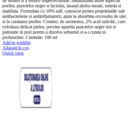
de sebum si a reduce imperfectiunile, minimizand astfel aspectul
porilor, punctelor negre si luciului, lasand pielea moale, neteda si
matifiata. Formulata cu 10% sulf, cunoscut pentru proprietatile sale
antibacteriene si antiinflamatorii, ajuta la absorbtia excesului de ulei
si la curatarea porilor. Contine, de asemenea, 2% acid salicilic, care
exfoliaza delicat pielea, previne aparitia punctelor negre noi si
patrunde in pori pentru a dizolva sebumul si a-i curata in
profunzime. Cantitate: 100 ml
Add to wishlist
Adaugă în coș
Quick view