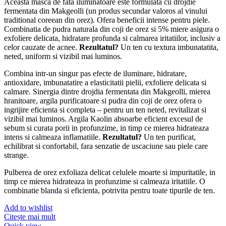
Aceasta masca de fata iluminatoare este formulata cu drojdie
fermentata din Makgeolli (un produs secundar valoros al vinului
traditional coreean din orez). Ofera beneficii intense pentru piele.
Combinatia de pudra naturala din coji de orez si 5% miere asigura o
exfoliere delicata, hidratare profunda si calmarea iritatiilor, inclusiv a
celor cauzate de acnee.
Rezultatul?
Un ten cu textura imbunatatita,
neted, uniform si vizibil mai luminos.
Combina intr-un singur pas efecte de iluminare, hidratare,
antioxidare, imbunatatire a elasticitatii pielii, exfoliere delicata si
calmare. Sinergia dintre drojdia fermentata din Makgeolli, mierea
hranitoare, argila purificatoare si pudra din coji de orez ofera o
ingrijire eficienta si completa – pentru un ten neted, revitalizat si
vizibil mai luminos. Argila Kaolin absoarbe eficient excesul de
sebum si curata porii in profunzime, in timp ce mierea hidrateaza
intens si calmeaza inflamatiile.
Rezultatul?
Un ten purificat,
echilibrat si confortabil, fara senzatie de uscaciune sau piele care
strange.
Pulberea de orez exfoliaza delicat celulele moarte si impuritatile, in
timp ce mierea hidrateaza in profunzime si calmeaza iritatiile. O
combinatie blanda si eficienta, potrivita pentru toate tipurile de ten.
Add to wishlist
Citește mai mult
Quick view