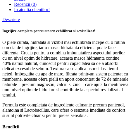
Recenzii (0)
In atentia clientilor!
Descriere
Ingrijire completa pentru un ten echilibrat si revitalizat!
O piele curata, hidratata si vizibil mai echilibrata incepe cu o rutina
corecta de ingrijire, iar o masca hidratanta eficienta poate face
diferenta. Creata pentru a combina imbunatatirea aspectului porilor
cu un nivel optim de hidratare, aceasta masca hidratanta contine
40% namol natural, cunoscut pentru capacitatea sa de a absorbi
delicat excesul de sebum. Textura sa se aplica usor si lasa tenul
neted. Imbogatita cu apa de mare, filtrata printr-un sistem patentat cu
membrane, aceasta ofera pielii un aport concentrat de 72 de minerale
naturale – precum magneziu, calciu si zinc – care ajuta la mentinerea
unui nivel optim de hidratare si contribuie la aspectul revitalizat al
tenului.
Formula este completata de ingrediente calmante precum pantenol,
alantoina si Lactobacillus, care ofera o senzatie imediata de confort
si sunt potrivite chiar si pentru pielea sensibila.
Beneficii