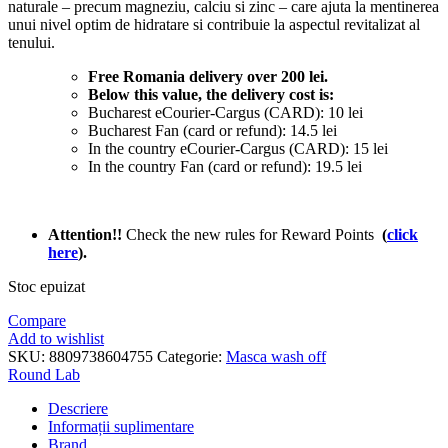
naturale – precum magneziu, calciu si zinc – care ajuta la mentinerea
unui nivel optim de hidratare si contribuie la aspectul revitalizat al
tenului.
Free Romania delivery over 200 lei.
Below this value, the delivery cost is:
Bucharest eCourier-Cargus (CARD): 10 lei
Bucharest Fan (card or refund): 14.5 lei
In the country eCourier-Cargus (CARD): 15 lei
In the country Fan (card or refund): 19.5 lei
Attention!!
Check the new rules for Reward Points
(
click
he
re
).
Stoc epuizat
Compare
Add to wishlist
SKU:
8809738604755
Categorie:
Masca wash off
Round Lab
Descriere
Informații suplimentare
Brand