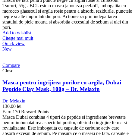
Masca de fata pentru puncte negre cu argila rosie si Ghassoul
Tsururi, 55g - BCL este o masca japoneza peel-off, imbogatita cu
morocco ghassoul si argila rosie pentru a absorbi rezidurile, punctele
negre si alte impuritati din pori. Actioneaza prin indepartarea
stratului de piele moarta si absorbtia excesului de sebum si ulei din
pori.
Add to wishlist
Citește mai mult
Quick view
New
Compare
Close
Masca pentru ingrijirea porilor cu argila, Dubai
Peptide Clay Mask, 100g – Dr. Melaxin
Dr. Melaxin
130,00
lei
Earn 130 Reward Points
Masca Dubai combina 4 tipuri de peptide si ingrediente brevetate
pentru imbunatatirea aspectului porilor, oferind o ingrijire ferma si
revitalizanta. Este imbogatita cu capsule de carbune activ care
absorb excesul de sebum. Pe masura ce o masezi pe fata, capsulele