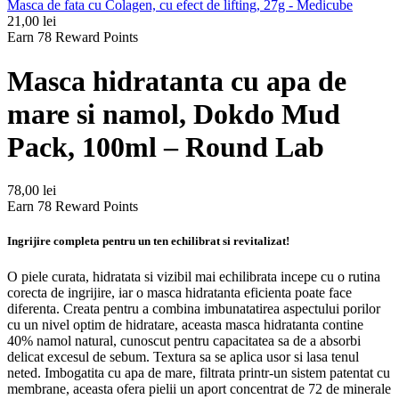
Masca de fata cu Colagen, cu efect de lifting, 27g - Medicube
21,00
lei
Earn 78 Reward Points
Masca hidratanta cu apa de
mare si namol, Dokdo Mud
Pack, 100ml – Round Lab
78,00
lei
Earn 78 Reward Points
Ingrijire completa pentru un ten echilibrat si revitalizat!
O piele curata, hidratata si vizibil mai echilibrata incepe cu o rutina
corecta de ingrijire, iar o masca hidratanta eficienta poate face
diferenta. Creata pentru a combina imbunatatirea aspectului porilor
cu un nivel optim de hidratare, aceasta masca hidratanta contine
40% namol natural, cunoscut pentru capacitatea sa de a absorbi
delicat excesul de sebum. Textura sa se aplica usor si lasa tenul
neted. Imbogatita cu apa de mare, filtrata printr-un sistem patentat cu
membrane, aceasta ofera pielii un aport concentrat de 72 de minerale