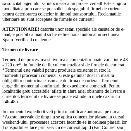
sa solicitati agentului sa intocmeasca un proces verbal! Este singura
modalitatea prin care se pot solicita despagubiri firmei de curierat
pentru deteriorarea coletelor in timpul transportului. Reclamatiile
ulterioare nu sunt acceptate de firmele de curierat!​
ATENTIONARE!
datorita unor setari speciale ale casutelor de e-
mail, e posibil ca mailul sa fie redirectionat automat in sectiunea
Spam. Verificati cu atentie.
Termen de livrare
Termenul de procesarea si livrarea a comenizilor poate varia intre 48
- 120 ore*, in functie de fluxul comenzilor si de firmele de curierat.
*Termenul este valabil pentru produsele existente in stoc la
momentul procesarii comenzii si este garantat doar in masura
obligatiilor contractuale asumate de firma de curierat. Termenul
curge din momentul confirmarii de expediere a comenzii. Pentru
localitatile greu accesibile, aflate in afara ariei obisnuite de livrare a
curierilor, termenul de livrare se poate extinde in unele cazuri cu
24h-48h.
In momentul expedierii veti primi o notificare automata pe e-mail.
*Aceste intervale de timp nu se aplica comenzilor plasate in cursul
weekend-ului, procesarea acestora facandu-se in ordinea plasarii lor.
Transportul se face prin servicii de curierat rapid (Fan Courier sau