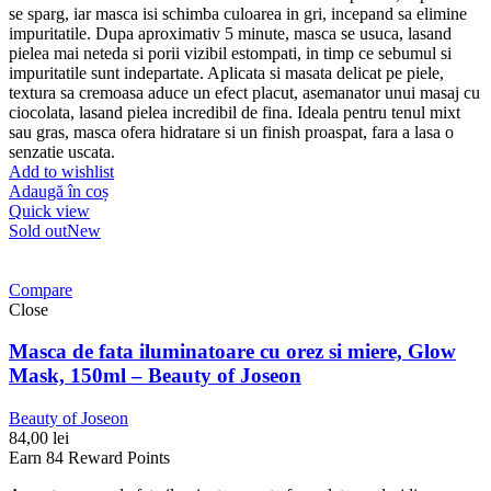
se sparg, iar masca isi schimba culoarea in gri, incepand sa elimine
impuritatile. Dupa aproximativ 5 minute, masca se usuca, lasand
pielea mai neteda si porii vizibil estompati, in timp ce sebumul si
impuritatile sunt indepartate. Aplicata si masata delicat pe piele,
textura sa cremoasa aduce un efect placut, asemanator unui masaj cu
ciocolata, lasand pielea incredibil de fina. Ideala pentru tenul mixt
sau gras, masca ofera hidratare si un finish proaspat, fara a lasa o
senzatie uscata.
Add to wishlist
Adaugă în coș
Quick view
Sold out
New
Compare
Close
Masca de fata iluminatoare cu orez si miere, Glow
Mask, 150ml – Beauty of Joseon
Beauty of Joseon
84,00
lei
Earn 84 Reward Points