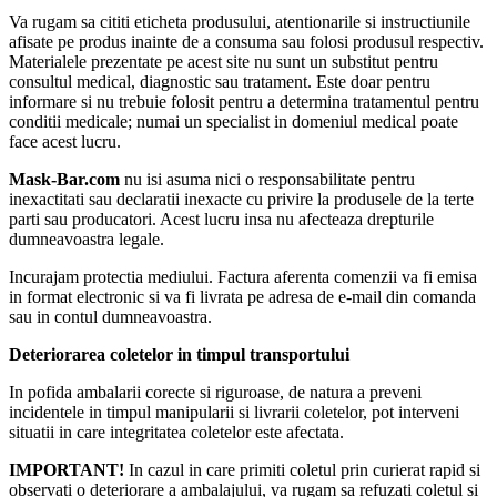
Va rugam sa cititi eticheta produsului, atentionarile si instructiunile
afisate pe produs inainte de a consuma sau folosi produsul respectiv.
Materialele prezentate pe acest site nu sunt un substitut pentru
consultul medical, diagnostic sau tratament. Este doar pentru
informare si nu trebuie folosit pentru a determina tratamentul pentru
conditii medicale; numai un specialist in domeniul medical poate
face acest lucru.
Mask-Bar.com
nu isi asuma nici o responsabilitate pentru
inexactitati sau declaratii inexacte cu privire la produsele de la terte
parti sau producatori. Acest lucru insa nu afecteaza drepturile
dumneavoastra legale.
Incurajam protectia mediului. Factura aferenta comenzii va fi emisa
in format electronic si va fi livrata pe adresa de e-mail din comanda
sau in contul dumneavoastra.
Deteriorarea coletelor in timpul transportului
In pofida ambalarii corecte si riguroase, de natura a preveni
incidentele in timpul manipularii si livrarii coletelor, pot interveni
situatii in care integritatea coletelor este afectata.
IMPORTANT!
In cazul in care primiti coletul prin curierat rapid si
observati o deteriorare a ambalajului, va rugam sa refuzati coletul si