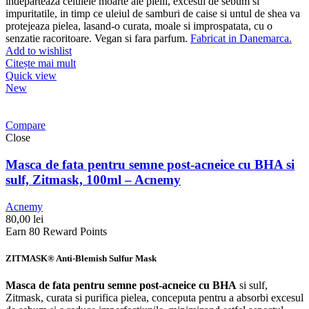
indeparteaza celulele moarte ale pielii, excesul de sebum si
impuritatile, in timp ce uleiul de samburi de caise si untul de shea va
protejeaza pielea, lasand-o curata, moale si improspatata, cu o
senzatie racoritoare. Vegan si fara parfum.
Fabricat in Danemarca.
Add to wishlist
Citește mai mult
Quick view
New
Compare
Close
Masca de fata pentru semne post-acneice cu BHA si
sulf, Zitmask, 100ml – Acnemy
Acnemy
80,00
lei
Earn 80 Reward Points
ZITMASK® Anti-Blemish Sulfur Mask
Masca de fata pentru semne post-acneice cu BHA
si sulf,
Zitmask, curata si purifica pielea, conceputa pentru a absorbi excesul