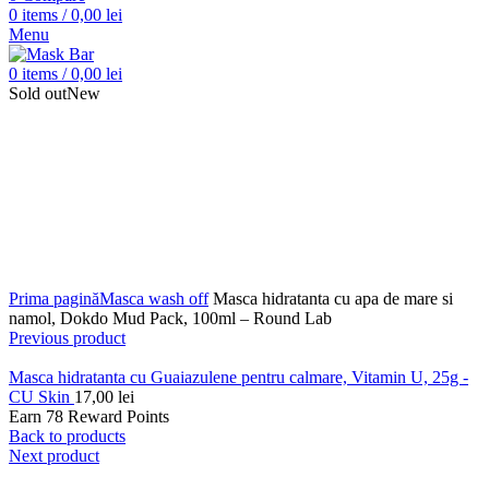
0
items
/
0,00
lei
Menu
0
items
/
0,00
lei
Sold out
New
Click to enlarge
Prima pagină
Masca wash off
Masca hidratanta cu apa de mare si
namol, Dokdo Mud Pack, 100ml – Round Lab
Previous product
Masca hidratanta cu Guaiazulene pentru calmare, Vitamin U, 25g -
CU Skin
17,00
lei
Earn 78 Reward Points
Back to products
Next product