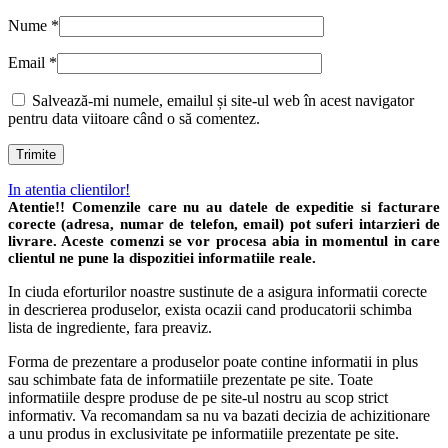
Nume
*
Email
*
Salvează-mi numele, emailul și site-ul web în acest navigator
pentru data viitoare când o să comentez.
In atentia clientilor!
Atentie!! Comenzile care nu au datele de expeditie si facturare
corecte (adresa, numar de telefon, email) pot suferi intarzieri de
livrare. Aceste comenzi se vor procesa abia in momentul in care
clientul ne pune la dispozitiei informatiile reale.
In ciuda eforturilor noastre sustinute de a asigura informatii corecte
in descrierea produselor, exista ocazii cand producatorii schimba
lista de ingrediente, fara preaviz.
Forma de prezentare a produselor poate contine informatii in plus
sau schimbate fata de informatiile prezentate pe site. Toate
informatiile despre produse de pe site-ul nostru au scop strict
informativ. Va recomandam sa nu va bazati decizia de achizitionare
a unu produs in exclusivitate pe informatiile prezentate pe site.