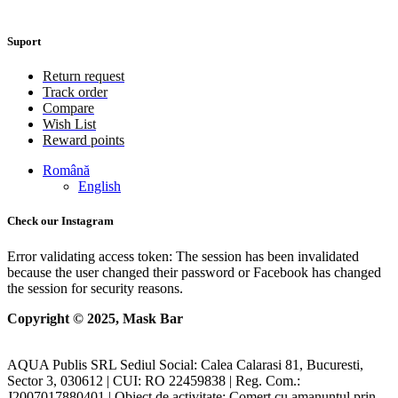
Suport
Return request
Track order
Compare
Wish List
Reward points
Română
English
Check our Instagram
Error validating access token: The session has been invalidated
because the user changed their password or Facebook has changed
the session for security reasons.
Copyright © 2025, Mask Bar
AQUA Publis SRL Sediul Social: Calea Calarasi 81, Bucuresti,
Sector 3, 030612 | CUI: RO 22459838 | Reg. Com.:
J2007017880401 | Obiect de activitate: Comert cu amanuntul prin