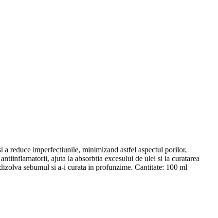
i a reduce imperfectiunile, minimizand astfel aspectul porilor,
ntiinflamatorii, ajuta la absorbtia excesului de ulei si la curatarea
a dizolva sebumul si a-i curata in profunzime. Cantitate: 100 ml