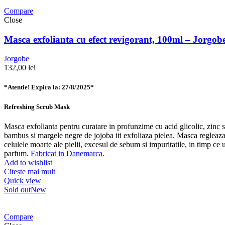
Compare
Close
Masca exfolianta cu efect revigorant, 100ml – Jorgob
Jorgobe
132,00
lei
*Atentie! Expira la: 27/8/2025*
Refreshing Scrub Mask
Masca exfolianta pentru curatare in profunzime cu acid glicolic, zinc s
bambus si margele negre de jojoba iti exfoliaza pielea. Masca regleaza 
celulele moarte ale pielii, excesul de sebum si impuritatile, in timp ce
parfum.
Fabricat in Danemarca.
Add to wishlist
Citește mai mult
Quick view
Sold out
New
Compare