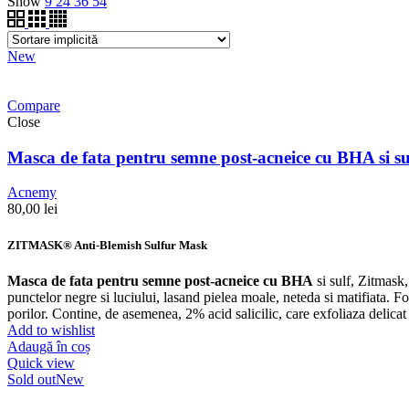
Show
9
24
36
54
New
Compare
Close
Masca de fata pentru semne post-acneice cu BHA si s
Acnemy
80,00
lei
ZITMASK® Anti-Blemish Sulfur Mask
Masca de fata pentru semne post-acneice cu BHA
si sulf, Zitmask,
punctelor negre si luciului, lasand pielea moale, neteda si matifiata. Fo
porilor. Contine, de asemenea, 2% acid salicilic, care exfoliaza delicat
Add to wishlist
Adaugă în coș
Quick view
Sold out
New