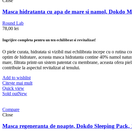
Close
Masca hidratanta cu apa de mare si namol, Dokdo 
Round Lab
78,00
lei
Ingrijire completa pentru un ten echilibrat si revitalizat!
O piele curata, hidratata si vizibil mai echilibrata incepe cu o rutina c
optim de hidratare, aceasta masca hidratanta contine 40% namol natural
mare, filtrata printr-un sistem patentat cu membrane, aceasta ofera pie
contribuie la aspectul revitalizat al tenului.
Add to wishlist
Citește mai mult
Quick view
Sold out
New
Compare
Close
Masca regeneranta de noapte, Dokdo Sleeping Pack