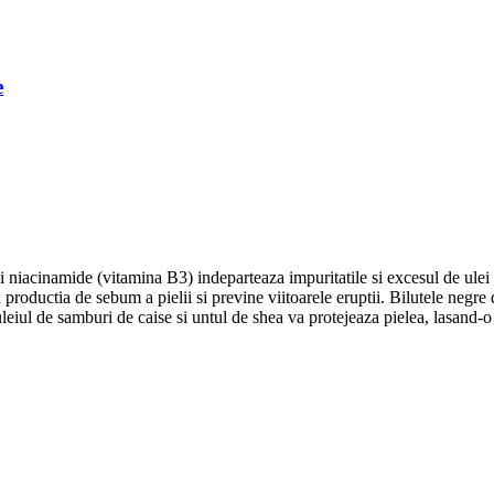
e
i niacinamide (vitamina B3) indeparteaza impuritatile si excesul de ulei
productia de sebum a pielii si previne viitoarele eruptii. Bilutele negre
 uleiul de samburi de caise si untul de shea va protejeaza pielea, lasand-o