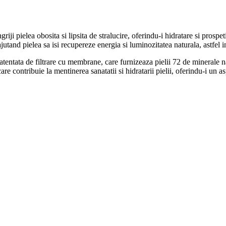
riji pielea obosita si lipsita de stralucire, oferindu-i hidratare si prospe
and pielea sa isi recupereze energia si luminozitatea naturala, astfel inca
tentata de filtrare cu membrane, care furnizeaza pielii 72 de minerale na
e contribuie la mentinerea sanatatii si hidratarii pielii, oferindu-i un as