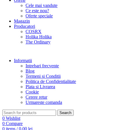
Oferte
Cele mai vandute
Ce este nou?
Oferte speciale
Magazin
Producatori
COSRX
Holika Holika
The Ordinary
Informatii
Intrebari frecvente
Blog
Termeni si Conditii
Politica de Confidentialitate
Plata si Livrarea
Cookie
Cerere retur
Urmareste comanda
Search
0
Wishlist
0
Compare
0
items
/
0,00
lei