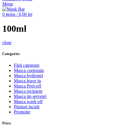
Menu
0
items
/
0,00
lei
100ml
close
Categories
Fără categorie
Masca corporala
Masca hydrogel
Masca leave in
Masca Peel-off
Masca recipient
Masca tip servetel
Masca wash off
Plasturi faciali
Promotie
Price