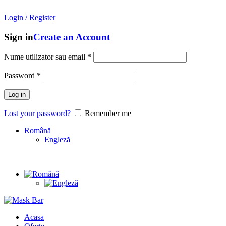
Mask Bar
- An online store with
unique brands
from
South Korea
Login / Register
Sign in
Create an Account
Nume utilizator sau email
*
Password
*
Log in
Lost your password?
Remember me
Română
Engleză
Acasa