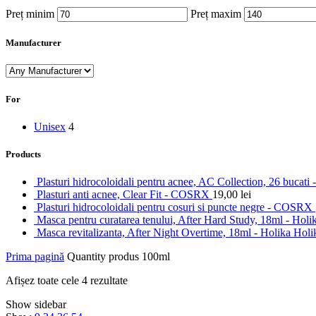
Preț minim
Preț maxim
Manufacturer
For
Unisex
4
Products
Plasturi hidrocoloidali pentru acnee, AC Collection, 26 buca
Plasturi anti acnee, Clear Fit - COSRX
19,00
lei
Plasturi hidrocoloidali pentru cosuri si puncte negre - COSRX
Masca pentru curatarea tenului, After Hard Study, 18ml - Hol
Masca revitalizanta, After Night Overtime, 18ml - Holika Hol
Prima pagină
Quantity produs
100ml
Afișez toate cele 4 rezultate
Show sidebar