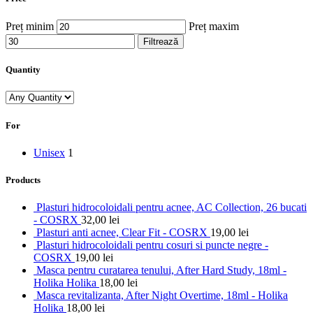
Preț minim
Preț maxim
Filtrează
Quantity
For
Unisex
1
Products
Plasturi hidrocoloidali pentru acnee, AC Collection, 26 bucati
- COSRX
32,00
lei
Plasturi anti acnee, Clear Fit - COSRX
19,00
lei
Plasturi hidrocoloidali pentru cosuri si puncte negre -
COSRX
19,00
lei
Masca pentru curatarea tenului, After Hard Study, 18ml -
Holika Holika
18,00
lei
Masca revitalizanta, After Night Overtime, 18ml - Holika
Holika
18,00
lei