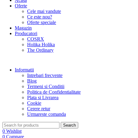
Acasa
Oferte
Cele mai vandute
Ce este nou?
Oferte speciale
Magazin
Producatori
COSRX
Holika Holika
The Ordinary
Informatii
Intrebari frecvente
Blog
Termeni si Conditii
Politica de Confidentialitate
Plata si Livrarea
Cookie
Cerere retur
Urmareste comanda
Search
0
Wishlist
0
Compare