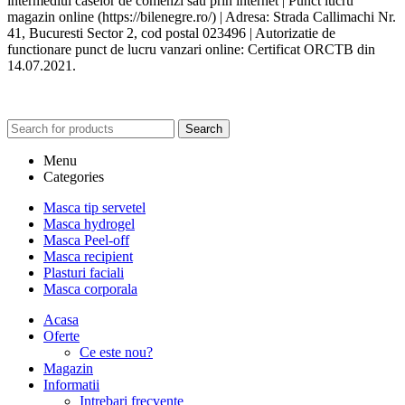
intermediul caselor de comenzi sau prin internet | Punct lucru
magazin online (https://bilenegre.ro/) | Adresa: Strada Callimachi Nr.
41, Bucuresti Sector 2, cod postal 023496 | Autorizatie de
functionare punct de lucru vanzari online: Certificat ORCTB din
14.07.2021.
Search
Menu
Categories
Masca tip servetel
Masca hydrogel
Masca Peel-off
Masca recipient
Plasturi faciali
Masca corporala
Acasa
Oferte
Ce este nou?
Magazin
Informatii
Intrebari frecvente