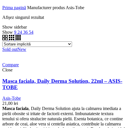
Prima pagină
Manufacturer produs
Asis-Tobe
Afișez singurul rezultat
Show sidebar
Show
9
24
36
54
Sold out
New
Compare
Close
Masca faciala, Daily Derma Solution, 22ml – ASIS-
TOBE
Asis-Tobe
21,00
lei
Masca faciala
, Daily Derma Solution ajuta la calmarea imediata a
pielii obosite si iritate de factorii externi. Imbunatateste textura
tenului si ofera stralucire naturala pielii. Esenta botanica, ce contine
arbore de ceai, aloe vera si centella asiatica, contribuie la calmarea