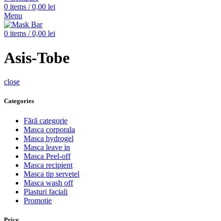
0
items
/
0,00
lei
Menu
0
items
/
0,00
lei
Asis-Tobe
close
Categories
Fără categorie
Masca corporala
Masca hydrogel
Masca leave in
Masca Peel-off
Masca recipient
Masca tip servetel
Masca wash off
Plasturi faciali
Promotie
Price