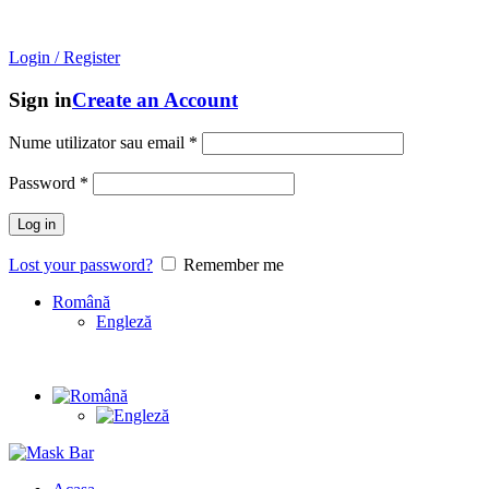
Mask Bar
- An online store with
unique brands
from
South
Korea!
Login / Register
Sign in
Create an Account
Nume utilizator sau email
*
Password
*
Log in
Lost your password?
Remember me
Română
Engleză
Unique brands
from
South Korea!