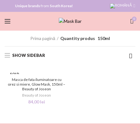
Unique brands
from
South Korea!
0
Prima pagină
Quantity produs
150ml
SHOW SIDEBAR
SOLD
OUT
Masca de fata iluminatoare cu
orez si miere, Glow Mask, 150ml –
Beauty of Joseon
NEW
Beauty of Joseon
84,00
lei