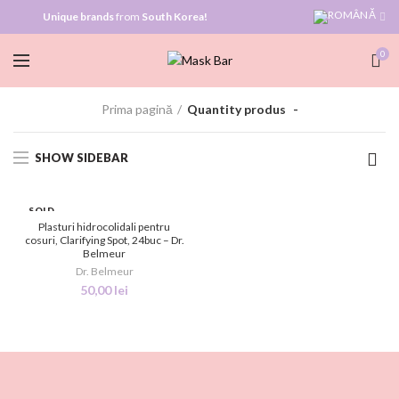
Unique brands
from
South Korea!
0
Prima pagină
Quantity produs
-
SHOW SIDEBAR
SOLD
OUT
Plasturi hidrocolidali pentru
cosuri, Clarifying Spot, 24buc – Dr.
Belmeur
NEW
Dr. Belmeur
50,00
lei