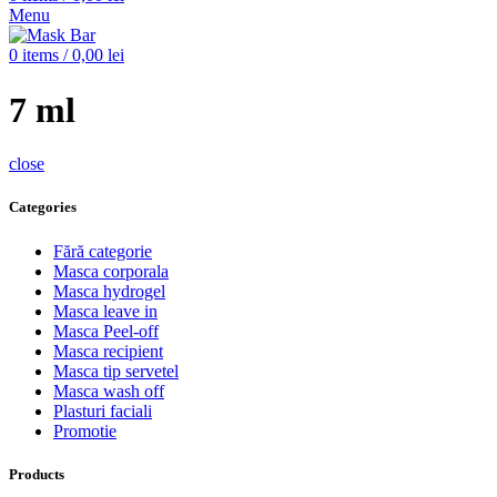
Menu
0
items
/
0,00
lei
7 ml
close
Categories
Fără categorie
Masca corporala
Masca hydrogel
Masca leave in
Masca Peel-off
Masca recipient
Masca tip servetel
Masca wash off
Plasturi faciali
Promotie
Products