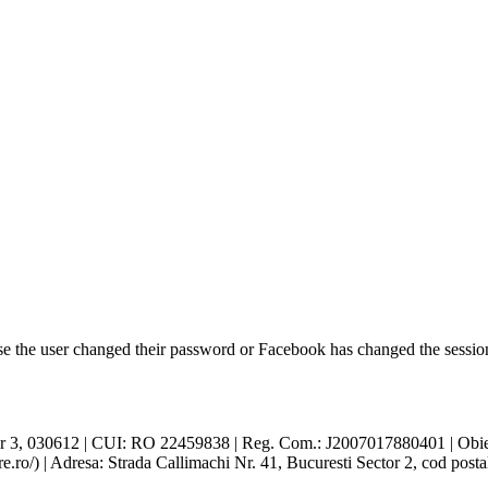
se the user changed their password or Facebook has changed the session
r 3, 030612 | CUI: RO 22459838 | Reg. Com.: J2007017880401 | Obiect 
re.ro/) | Adresa: Strada Callimachi Nr. 41, Bucuresti Sector 2, cod post