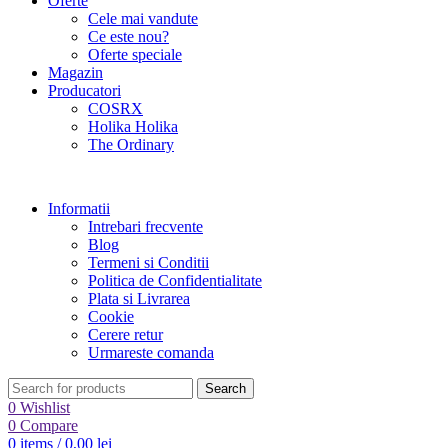
Oferte
Cele mai vandute
Ce este nou?
Oferte speciale
Magazin
Producatori
COSRX
Holika Holika
The Ordinary
Informatii
Intrebari frecvente
Blog
Termeni si Conditii
Politica de Confidentialitate
Plata si Livrarea
Cookie
Cerere retur
Urmareste comanda
Search
0
Wishlist
0
Compare
0
items
/
0,00
lei