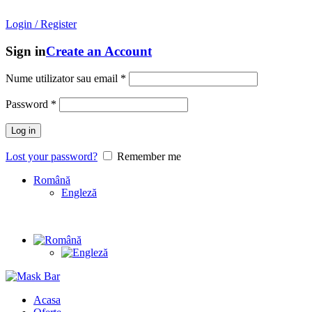
Mask Bar
- An online store with
unique brands
from
South Korea
Login / Register
Sign in
Create an Account
Nume utilizator sau email
*
Password
*
Log in
Lost your password?
Remember me
Română
Engleză
Acasa