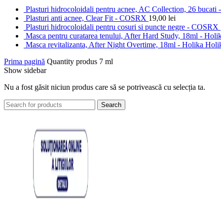
Plasturi hidrocoloidali pentru acnee, AC Collection, 26 buca
Plasturi anti acnee, Clear Fit - COSRX
19,00
lei
Plasturi hidrocoloidali pentru cosuri si puncte negre - COSRX
Masca pentru curatarea tenului, After Hard Study, 18ml - Hol
Masca revitalizanta, After Night Overtime, 18ml - Holika Hol
Prima pagină
Quantity produs
7 ml
Show sidebar
Nu a fost găsit niciun produs care să se potrivească cu selecția ta.
Search